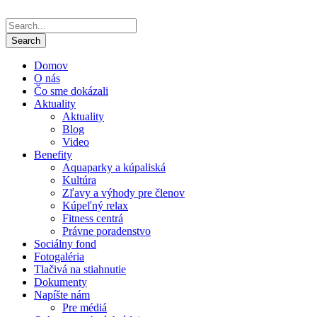
Domov
O nás
Čo sme dokázali
Aktuality
Aktuality
Blog
Video
Benefity
Aquaparky a kúpaliská
Kultúra
Zľavy a výhody pre členov
Kúpeľný relax
Fitness centrá
Právne poradenstvo
Sociálny fond
Fotogaléria
Tlačivá na stiahnutie
Dokumenty
Napíšte nám
Pre médiá