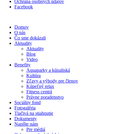
Ochrana osobných údajov
Facebook
Domov
O nás
Čo sme dokázali
Aktuality
Aktuality
Blog
Video
Benefity
Aquaparky a kúpaliská
Kultúra
Zľavy a výhody pre členov
Kúpeľný relax
Fitness centrá
Právne poradenstvo
Sociálny fond
Fotogaléria
Tlačivá na stiahnutie
Dokumenty
Napíšte nám
Pre médiá