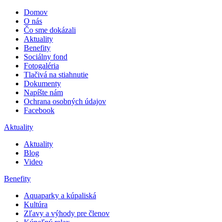
Domov
O nás
Čo sme dokázali
Aktuality
Benefity
Sociálny fond
Fotogaléria
Tlačivá na stiahnutie
Dokumenty
Napíšte nám
Ochrana osobných údajov
Facebook
Aktuality
Aktuality
Blog
Video
Benefity
Aquaparky a kúpaliská
Kultúra
Zľavy a výhody pre členov