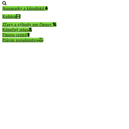
Aquaparky a kúpaliská
Kultúra
Zľavy a výhody pre členov
Kúpeľný relax
Fitness centrá
Právne poradenstvo