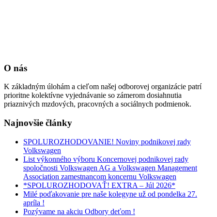
O nás
K základným úlohám a cieľom našej odborovej organizácie patrí
prioritne kolektívne vyjednávanie so zámerom dosiahnutia
priaznivých mzdových, pracovných a sociálnych podmienok.
Najnovšie články
SPOLUROZHODOVANIE! Noviny podnikovej rady
Volkswagen
List výkonného výboru Koncernovej podnikovej rady
spoločnosti Volkswagen AG a Volkswagen Management
Association zamestnancom koncernu Volkswagen
*SPOLUROZHODOVAŤ! EXTRA – Júl 2026*
Milé poďakovanie pre naše kolegyne už od pondelka 27.
apríla !
Pozývame na akciu Odbory deťom !