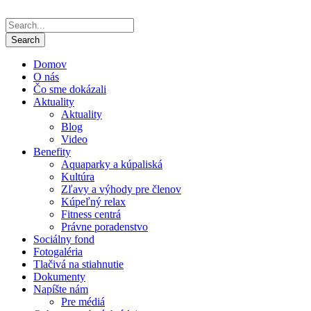
Domov
O nás
Čo sme dokázali
Aktuality
Aktuality
Blog
Video
Benefity
Aquaparky a kúpaliská
Kultúra
Zľavy a výhody pre členov
Kúpeľný relax
Fitness centrá
Právne poradenstvo
Sociálny fond
Fotogaléria
Tlačivá na stiahnutie
Dokumenty
Napíšte nám
Pre médiá