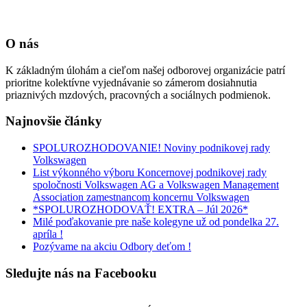
O nás
K základným úlohám a cieľom našej odborovej organizácie patrí
prioritne kolektívne vyjednávanie so zámerom dosiahnutia
priaznivých mzdových, pracovných a sociálnych podmienok.
Najnovšie články
SPOLUROZHODOVANIE! Noviny podnikovej rady
Volkswagen
List výkonného výboru Koncernovej podnikovej rady
spoločnosti Volkswagen AG a Volkswagen Management
Association zamestnancom koncernu Volkswagen
*SPOLUROZHODOVAŤ! EXTRA – Júl 2026*
Milé poďakovanie pre naše kolegyne už od pondelka 27.
apríla !
Pozývame na akciu Odbory deťom !
Sledujte nás na Facebooku