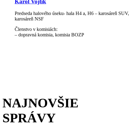
Karol Vojtík
Predseda halového úseku- hala H4 a, H6 – karosáreň SUV,
karosáreň NSF
Členstvo v komisiách:
– dopravná komisia, komisia BOZP
NAJNOVŠIE
SPRÁVY