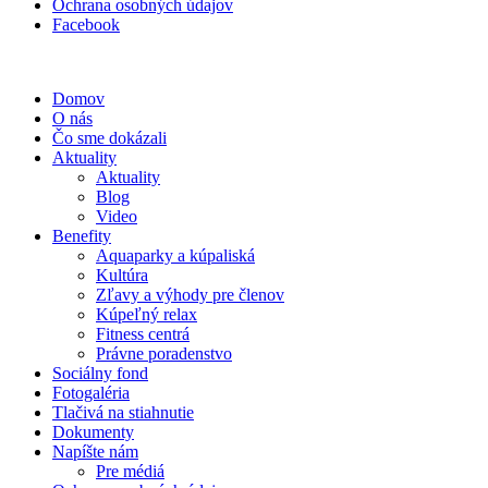
Ochrana osobných údajov
Facebook
Domov
O nás
Čo sme dokázali
Aktuality
Aktuality
Blog
Video
Benefity
Aquaparky a kúpaliská
Kultúra
Zľavy a výhody pre členov
Kúpeľný relax
Fitness centrá
Právne poradenstvo
Sociálny fond
Fotogaléria
Tlačivá na stiahnutie
Dokumenty
Napíšte nám
Pre médiá