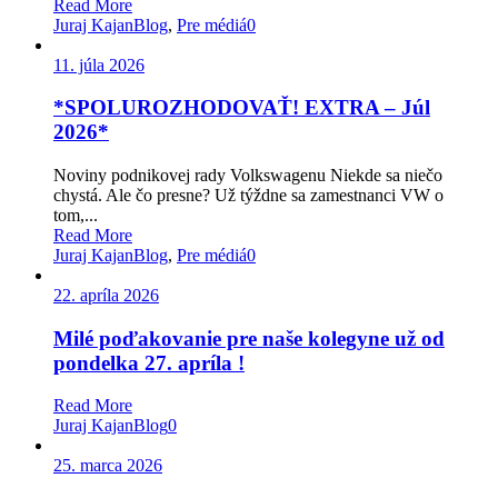
Read More
Juraj Kajan
Blog
,
Pre médiá
0
11. júla 2026
*SPOLUROZHODOVAŤ! EXTRA – Júl
2026*
Noviny podnikovej rady Volkswagenu Niekde sa niečo
chystá. Ale čo presne? Už týždne sa zamestnanci VW o
tom,...
Read More
Juraj Kajan
Blog
,
Pre médiá
0
22. apríla 2026
Milé poďakovanie pre naše kolegyne už od
pondelka 27. apríla !
Read More
Juraj Kajan
Blog
0
25. marca 2026