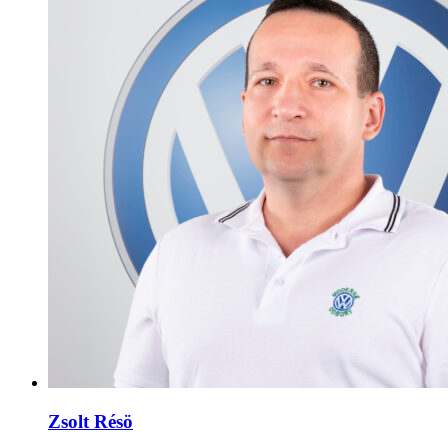
Zsolt Résö