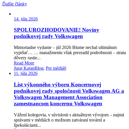
Ďalšie články
14. júla 2026
SPOLUROZHODOVANIE! Noviny
podnikovej rady Volkswagen
Mimoriadne vydanie – júl 2026 Blume nechal ultimátum
vypršať… … manažmentu však prezradil podrobnosti – strata
dôvery rastie...
Read More
Juraj Kajan
Blog
,
Pre médiá
0
11. júla 2026
List výkonného výboru Koncernovej
podnikovej rady spoločnosti Volkswagen AG a
Volkswagen Management Association
zamestnancom koncernu Volkswagen
Vážení kolegovia, v súvislosti s aktuálnym vývojom – najmä
správami v médiách o možnom zatváraní tovární a
špekuláciami...