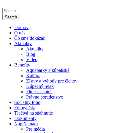
Domov
O nás
Čo sme dokázali
Aktuality
Aktuality
Blog
Video
Benefity
Aquaparky a kúpaliská
Kultúra
Zľavy a výhody pre členov
Kúpeľný relax
Fitness centrá
Právne poradenstvo
Sociálny fond
Fotogaléria
Tlačivá na stiahnutie
Dokumenty
Napíšte nám
Pre médiá