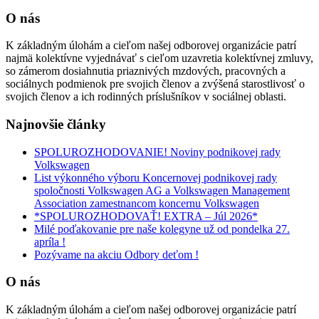
O nás
K základným úlohám a cieľom našej odborovej organizácie patrí
najmä kolektívne vyjednávať s cieľom uzavretia kolektívnej zmluvy,
so zámerom dosiahnutia priaznivých mzdových, pracovných a
sociálnych podmienok pre svojich členov a zvýšená starostlivosť o
svojich členov a ich rodinných príslušníkov v sociálnej oblasti.
Najnovšie články
SPOLUROZHODOVANIE! Noviny podnikovej rady
Volkswagen
List výkonného výboru Koncernovej podnikovej rady
spoločnosti Volkswagen AG a Volkswagen Management
Association zamestnancom koncernu Volkswagen
*SPOLUROZHODOVAŤ! EXTRA – Júl 2026*
Milé poďakovanie pre naše kolegyne už od pondelka 27.
apríla !
Pozývame na akciu Odbory deťom !
O nás
K základným úlohám a cieľom našej odborovej organizácie patrí