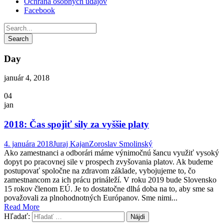
Ochrana osobných údajov
Facebook
Day
január 4, 2018
04
jan
2018: Čas spojiť sily za vyššie platy
4. januára 2018
Juraj Kajan
Zoroslav Smolinský
Ako zamestnanci a odborári máme výnimočnú šancu využiť vysoký
dopyt po pracovnej sile v prospech zvyšovania platov. Ak budeme
postupovať spoločne na zdravom základe, vybojujeme to, čo
zamestnancom za ich prácu prináleží. V roku 2019 bude Slovensko
15 rokov členom EÚ. Je to dostatočne dlhá doba na to, aby sme sa
považovali za plnohodnotných Európanov. Sme nimi...
Read More
Hľadať: