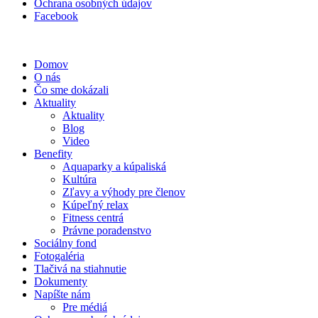
Ochrana osobných údajov
Facebook
Domov
O nás
Čo sme dokázali
Aktuality
Aktuality
Blog
Video
Benefity
Aquaparky a kúpaliská
Kultúra
Zľavy a výhody pre členov
Kúpeľný relax
Fitness centrá
Právne poradenstvo
Sociálny fond
Fotogaléria
Tlačivá na stiahnutie
Dokumenty
Napíšte nám
Pre médiá