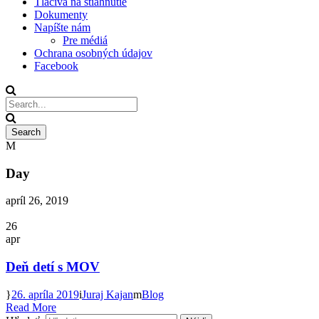
Tlačivá na stiahnutie
Dokumenty
Napíšte nám
Pre médiá
Ochrana osobných údajov
Facebook
Day
apríl 26, 2019
26
apr
Deň detí s MOV
26. apríla 2019
Juraj Kajan
Blog
Read More