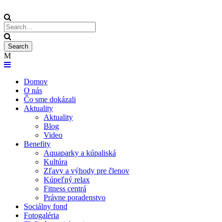
Domov
O nás
Čo sme dokázali
Aktuality
Aktuality
Blog
Video
Benefity
Aquaparky a kúpaliská
Kultúra
Zľavy a výhody pre členov
Kúpeľný relax
Fitness centrá
Právne poradenstvo
Sociálny fond
Fotogaléria