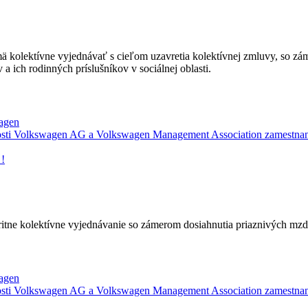
ä kolektívne vyjednávať s cieľom uzavretia kolektívnej zmluvy, so z
a ich rodinných príslušníkov v sociálnej oblasti.
agen
nosti Volkswagen AG a Volkswagen Management Association zamestn
 !
oritne kolektívne vyjednávanie so zámerom dosiahnutia priaznivých m
agen
nosti Volkswagen AG a Volkswagen Management Association zamestn