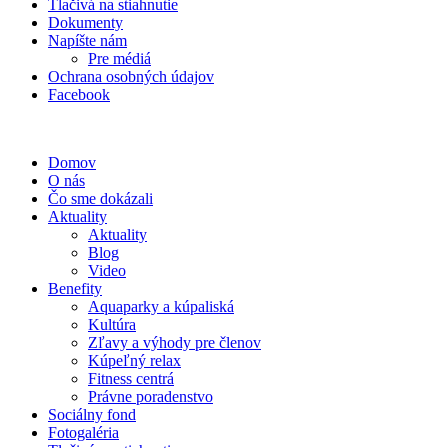
Tlačivá na stiahnutie
Dokumenty
Napíšte nám
Pre médiá
Ochrana osobných údajov
Facebook
Domov
O nás
Čo sme dokázali
Aktuality
Aktuality
Blog
Video
Benefity
Aquaparky a kúpaliská
Kultúra
Zľavy a výhody pre členov
Kúpeľný relax
Fitness centrá
Právne poradenstvo
Sociálny fond
Fotogaléria