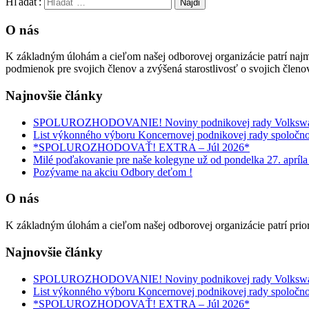
Hľadať:
O nás
K základným úlohám a cieľom našej odborovej organizácie patrí najm
podmienok pre svojich členov a zvýšená starostlivosť o svojich členov 
Najnovšie články
SPOLUROZHODOVANIE! Noviny podnikovej rady Volksw
List výkonného výboru Koncernovej podnikovej rady spoloč
*SPOLUROZHODOVAŤ! EXTRA – Júl 2026*
Milé poďakovanie pre naše kolegyne už od pondelka 27. apríla
Pozývame na akciu Odbory deťom !
O nás
K základným úlohám a cieľom našej odborovej organizácie patrí pri
Najnovšie články
SPOLUROZHODOVANIE! Noviny podnikovej rady Volksw
List výkonného výboru Koncernovej podnikovej rady spoloč
*SPOLUROZHODOVAŤ! EXTRA – Júl 2026*