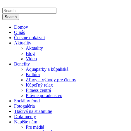
Domov
O nás
Čo sme dokázali
Aktuality
Aktuality
Blog
Video
Benefity
Aquaparky a kúpaliská
Kultúra
Zľavy a výhody pre členov
Kúpeľný relax
Fitness centrá
Právne poradenstvo
Sociálny fond
Fotogaléria
Tlačivá na stiahnutie
Dokumenty
Napíšte nám
Pre médiá