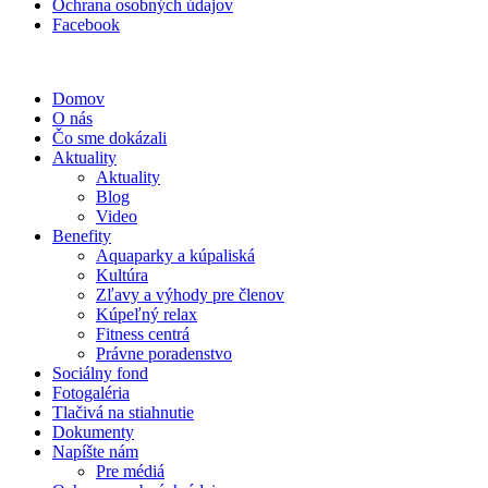
Ochrana osobných údajov
Facebook
Domov
O nás
Čo sme dokázali
Aktuality
Aktuality
Blog
Video
Benefity
Aquaparky a kúpaliská
Kultúra
Zľavy a výhody pre členov
Kúpeľný relax
Fitness centrá
Právne poradenstvo
Sociálny fond
Fotogaléria
Tlačivá na stiahnutie
Dokumenty
Napíšte nám
Pre médiá