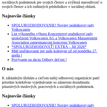
sociálnych podmienok pre svojich členov a zvýšená starostlivosť o
svojich členov a ich rodinných príslušníkov v sociálnej oblasti.
Najnovšie články
SPOLUROZHODOVANIE! Noviny podnikovej rady
Volkswagen
List výkonného výboru Koncernovej podnikovej rady
spoločnosti Volkswagen AG a Volkswagen Management
Association zamestnancom koncernu Volkswagen
*SPOLUROZHODOVAŤ! EXTRA – Júl 2026*
Milé poďakovanie pre naše kolegyne už od pondelka 27.
apríla !
Pozývame na akciu Odbory deťom !
O nás
K základným úlohám a cieľom našej odborovej organizácie patrí
prioritne kolektívne vyjednávanie so zámerom dosiahnutia
priaznivých mzdových, pracovných a sociálnych podmienok.
Najnovšie články
SPOLUROZHODOVANIE! Noviny podnikovej rady