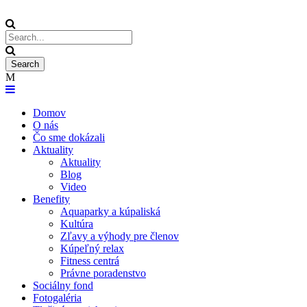
Domov
O nás
Čo sme dokázali
Aktuality
Aktuality
Blog
Video
Benefity
Aquaparky a kúpaliská
Kultúra
Zľavy a výhody pre členov
Kúpeľný relax
Fitness centrá
Právne poradenstvo
Sociálny fond
Fotogaléria