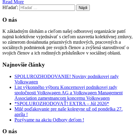
Read More
Hľadať:
O nás
K základným úlohám a cieľom našej odborovej organizácie patrí
najmä kolektívne vyjednávať s cieľom uzavretia kolektívnej zmluvy,
so zámerom dosiahnutia priaznivých mzdových, pracovných a
sociálnych podmienok pre svojich členov a zvýšená starostlivosť o
svojich členov a ich rodinných príslušníkov v sociálnej oblasti.
Najnovšie články
SPOLUROZHODOVANIE! Noviny podnikovej rady
Volkswagen
List výkonného výboru Koncernovej podnikovej rady
spoločnosti Volkswagen AG a Volkswagen Management
Association zamestnancom koncernu Volkswagen
*SPOLUROZHODOVAŤ! EXTRA – Júl 2026*
Milé poďakovanie pre naše kolegyne už od pondelka 27.
apríla !
Pozývame na akciu Odbory deťom !
O nás