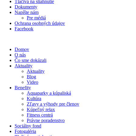
Tlačivá na stiahnutie
Dokumenty
Napíšte nám
Pre médiá
Ochrana osobných údajov
Facebook
Domov
O nás
Čo sme dokázali
Aktuality
Aktuality
Blog
Video
Benefity
Aquaparky a kúpaliská
Kultúra
Zľavy a výhody pre členov
Kúpeľný relax
Fitness centrá
Právne poradenstvo
Sociálny fond
Fotogaléria