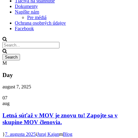
Tlačivá na stiahnutie
Dokumenty
Napíšte nám
Pre médiá
Ochrana osobných údajov
Facebook
Day
august 7, 2025
07
aug
Letná súťaž v MOV je znovu tu! Zapojte sa v
skupine MOV členovia.
7. augusta 2025
Juraj Kajan
Blog