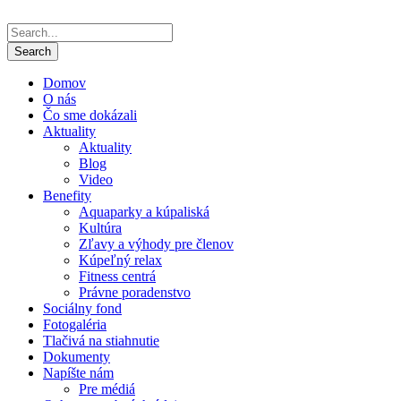
Domov
O nás
Čo sme dokázali
Aktuality
Aktuality
Blog
Video
Benefity
Aquaparky a kúpaliská
Kultúra
Zľavy a výhody pre členov
Kúpeľný relax
Fitness centrá
Právne poradenstvo
Sociálny fond
Fotogaléria
Tlačivá na stiahnutie
Dokumenty
Napíšte nám
Pre médiá