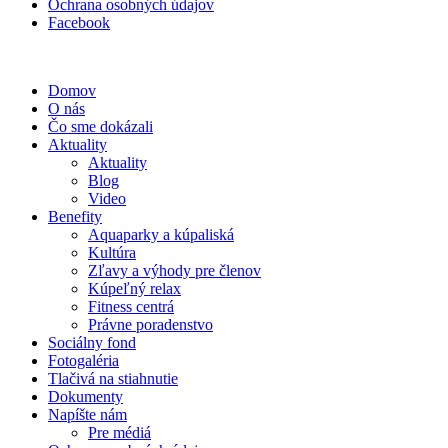
Ochrana osobných údajov
Facebook
Domov
O nás
Čo sme dokázali
Aktuality
Aktuality
Blog
Video
Benefity
Aquaparky a kúpaliská
Kultúra
Zľavy a výhody pre členov
Kúpeľný relax
Fitness centrá
Právne poradenstvo
Sociálny fond
Fotogaléria
Tlačivá na stiahnutie
Dokumenty
Napíšte nám
Pre médiá