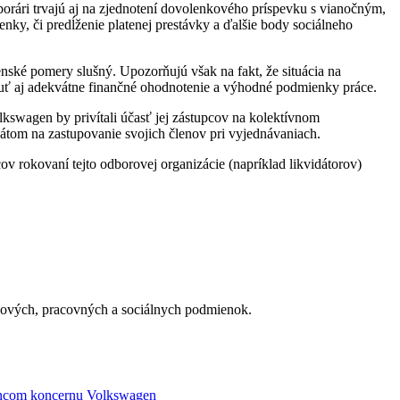
borári trvajú aj na zjednotení dovolenkového príspevku s vianočným,
y, či predĺženie platenej prestávky a ďalšie body sociálneho
nské pomery slušný. Upozorňujú však na fakt, že situácia na
nuť aj adekvátne finančné ohodnotenie a výhodné podmienky práce.
wagen by privítali účasť jej zástupcov na kolektívnom
átom na zastupovanie svojich členov pri vyjednávaniach.
 rokovaní tejto odborovej organizácie (napríklad likvidátorov)
zdových, pracovných a sociálnych podmienok.
ancom koncernu Volkswagen