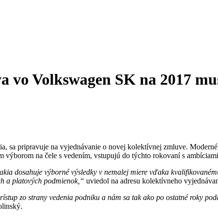
va vo Volkswagen SK na 2017 mus
, sa pripravuje na vyjednávanie o novej kolektívnej zmluve. Moderné
ným výborom na čele s vedením, vstupujú do týchto rokovaní s ambíci
ovakia dosahuje výborné výsledky v nemalej miere vďaka kvalifikovan
ých a platových podmienok,“
uviedol na adresu kolektívneho vyjednáv
prístup zo strany vedenia podniku a nám sa tak ako po ostatné roky po
linský.