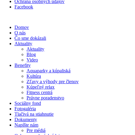
Ochrana osobných údajov
Facebook
Domov
O nás
Čo sme dokázali
Aktuality
Aktuality
Blog
Video
Benefity
Aquaparky a kúpaliská
Kultúra
Zľavy a výhody pre členov
Kúpeľný relax
Fitness centrá
Právne poradenstvo
Sociálny fond
Fotogaléria
Tlačivá na stiahnutie
Dokumenty
Napíšte nám
Pre médiá