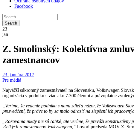
Ochrana osobných údajov
Facebook
23
jan
Z. Smolinský: Kolektívna zmlu
zamestnancov
23. januára 2017
Pre médiá
Najväčší súkromný zamestnávateľ na Slovensku, Volkswagen Slovakia
organizácia v podniku s viac ako 7.300 členmi a právoplatne zvole
„Veríme, že vedenie podniku s nami zdieľa názor, že Volkswagen Sl
presvedčení, že práve to by sa malo odraziť na zlepšení ich pracovn
„Rokovania nikdy nie sú ľahké, ale veríme, že preváži konštruktívny 
všetkých zamestnancov Volkswagenu,“
hovorí predseda MOV Z. Smo