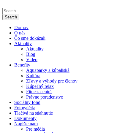
Domov
O nás
Čo sme dokázali
Aktuality
Aktuality
Blog
Video
Benefity
Aquaparky a kúpaliská
Kultúra
Zľavy a výhody pre členov
Kúpeľný relax
Fitness centrá
Právne poradenstvo
Sociálny fond
Fotogaléria
Tlačivá na stiahnutie
Dokumenty
Napíšte nám
Pre médiá