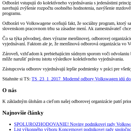
Odborári vstupujú do kolektívneho vyjednávania s jedenástimi princi
navrhujú zvýšenie rozpočtu osobného hodnotenia, navýšenie mzdového
programu.
Odborári vo Volkswagene oceňujú fakt, že sociálny program, ktorý sa
slovenskom pracovnom trhu sa zásadne mení. Ak zamestnávateľ chce 
Čo sa týka pôvodnej, dnes výrazne menšinovej, odborovej organizá
vyjednávaní. Faktom ale je, že menšinová odborová organizácia vo V
Zároveň, vzhľadom k prebiehajúcim súdnym sporom voči odvolaniu býv
môže narušiť právnu istotu výsledkov kolektívneho vyjednávania.
Zástupcovia odborov vyjednávajú lepšie podmienky v práci pre všet
Stiahnite si TS:
TS_23_1_2017_Moderné odbory Volkswagen idú do k
O nás
K základným úlohám a cieľom našej odborovej organizácie patrí pri
Najnovšie články
SPOLUROZHODOVANIE! Noviny podnikovej rady Volksw
List výkonného výboru Koncernovej podnikovej rady spoloč