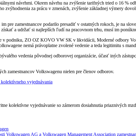
piálnymi návrhmi. Okrem návrhu na zvýšenie tarifných tried o 16 % od
 zvýhodnenia za prácu v zmenách, zvýšenie základnej výmery dovolenk
 im pre zamestnancov podarilo presadiť v ostatných rokoch, je na slove
získať a udržať si najlepších ľudí na pracovnom trhu, musí im ponúk
cie v podniku, ZO OZ KOVO VW SK v likvidácii, Moderné odbory Volks
olkswagene nemá právoplatne zvolené vedenie a teda legitimitu s mand
alého vedenia pôvodnej odborovej organizácie, účasť iných zástupcov
kých zamestnancov Volkswagenu nielen pre členov odborov.
olektívneho vyjednávania
oritne kolektívne vyjednávanie so zámerom dosiahnutia priaznivých m
agen
nosti Volkswagen AG a Volkswagen Management Association zamestn