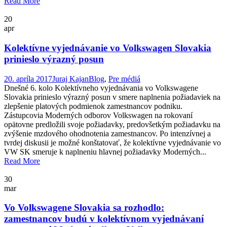
Read More
20
apr
Kolektívne vyjednávanie vo Volkswagen Slovakia
prinieslo výrazný posun
20. apríla 2017
Juraj Kajan
Blog
,
Pre médiá
Dnešné 6. kolo Kolektívneho vyjednávania vo Volkswagene
Slovakia prinieslo výrazný posun v smere naplnenia požiadaviek na
zlepšenie platových podmienok zamestnancov podniku.
Zástupcovia Moderných odborov Volkswagen na rokovaní
opätovne predložili svoje požiadavky, predovšetkým požiadavku na
zvýšenie mzdového ohodnotenia zamestnancov. Po intenzívnej a
tvrdej diskusii je možné konštatovať, že kolektívne vyjednávanie vo
VW SK smeruje k naplneniu hlavnej požiadavky Moderných...
Read More
30
mar
Vo Volkswagene Slovakia sa rozhodlo:
zamestnancov budú v kolektívnom vyjednávaní