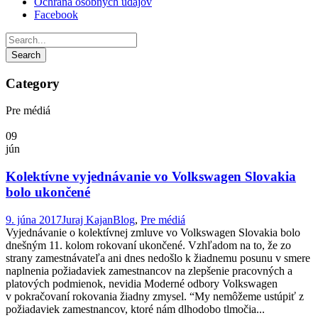
Ochrana osobných údajov
Facebook
Category
Pre médiá
09
jún
Kolektívne vyjednávanie vo Volkswagen Slovakia
bolo ukončené
9. júna 2017
Juraj Kajan
Blog
,
Pre médiá
Vyjednávanie o kolektívnej zmluve vo Volkswagen Slovakia bolo
dnešným 11. kolom rokovaní ukončené. Vzhľadom na to, že zo
strany zamestnávateľa ani dnes nedošlo k žiadnemu posunu v smere
naplnenia požiadaviek zamestnancov na zlepšenie pracovných a
platových podmienok, nevidia Moderné odbory Volkswagen
v pokračovaní rokovania žiadny zmysel. “My nemôžeme ustúpiť z
požiadaviek zamestnancov, ktoré nám dlhodobo tlmočia...