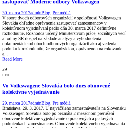
zastupovať Moderné odbory Volkswagen
30. marca 2017
admin
Blog
,
Pre médiá
V spore dvoch odborových organizácií v spoločnosti Volkswagen
Slovakia ohľadne oprávnenia zastupovať zamestnancov v
kolektívnom vyjednávaní padlo dňa 30. marca 2017 definitívne
rozhodnutie. Rozhodca určený Ministerstvom práce, sociálnych vecí
a rodiny SR dospel na základe analýzy a vyhodnotenia
dokumentácie od oboch odborových organizácií ako aj vedenia
podniku k rozhodnutiu, že organizáciou, oprávnenou na rokovanie
a...
Read More
29
mar
Vo Volkswagene Slovakia bolo dnes obnovené
kolektívne vyjednávanie
29. marca 2017
admin
Blog
,
Pre médiá
Bratislava, 29. 3. 2017. U najväčšieho zamestnávateľa na Slovensku
Volkswagen Slovakia bolo po bezmála 2-mesačnom prerušení
obnovené kolektívne vyjednávanie o pracovných a platových
podmienkach zamestnancov. Obnovenie kolektívneho vyjednávania