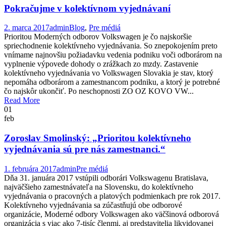
Pokračujme v kolektívnom vyjednávaní
2. marca 2017
admin
Blog
,
Pre médiá
Prioritou Moderných odborov Volkswagen je čo najskoršie
spriechodnenie kolektívneho vyjednávania. So znepokojením preto
vnímame najnovšiu požiadavku vedenia podniku voči odborárom na
vyplnenie výpovede dohody o zrážkach zo mzdy. Zastavenie
kolektívneho vyjednávania vo Volkswagen Slovakia je stav, ktorý
nepomáha odborárom a zamestnancom podniku, a ktorý je potrebné
čo najskôr ukončiť. Po neschopnosti ZO OZ KOVO VW...
Read More
01
feb
Zoroslav Smolinský: „Prioritou kolektívneho
vyjednávania sú pre nás zamestnanci.“
1. februára 2017
admin
Pre médiá
Dňa 31. januára 2017 vstúpili odborári Volkswagenu Bratislava,
najväčšieho zamestnávateľa na Slovensku, do kolektívneho
vyjednávania o pracovných a platových podmienkach pre rok 2017.
Kolektívneho vyjednávania sa zúčastňujú obe odborové
organizácie, Moderné odbory Volkswagen ako väčšinová odborová
organizácia s viac ako 7-tisíc členmi, aj predstavitelia likvidovanej