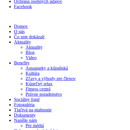
Ochrana osobných údajov
Facebook
Domov
O nás
Čo sme dokázali
Aktuality
Aktuality
Blog
Video
Benefity
Aquaparky a kúpaliská
Kultúra
Zľavy a výhody pre členov
Kúpeľný relax
Fitness centrá
Právne poradenstvo
Sociálny fond
Fotogaléria
Tlačivá na stiahnutie
Dokumenty
Napíšte nám
Pre médiá