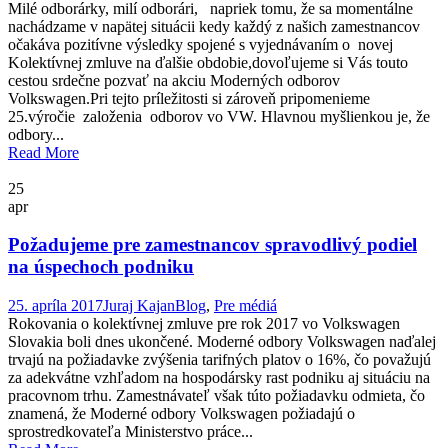
Milé odborárky, milí odborári, napriek tomu, že sa momentálne
nachádzame v napätej situácii kedy každý z našich zamestnancov
očakáva pozitívne výsledky spojené s vyjednávaním o novej
Kolektívnej zmluve na ďalšie obdobie,dovoľujeme si Vás touto
cestou srdečne pozvať na akciu Moderných odborov
Volkswagen.Pri tejto príležitosti si zároveň pripomenieme
25.výročie založenia odborov vo VW. Hlavnou myšlienkou je, že
odbory...
Read More
25
apr
Požadujeme pre zamestnancov spravodlivý podiel
na úspechoch podniku
25. apríla 2017
Juraj Kajan
Blog
,
Pre médiá
Rokovania o kolektívnej zmluve pre rok 2017 vo Volkswagen
Slovakia boli dnes ukončené. Moderné odbory Volkswagen naďalej
trvajú na požiadavke zvýšenia tarifných platov o 16%, čo považujú
za adekvátne vzhľadom na hospodársky rast podniku aj situáciu na
pracovnom trhu. Zamestnávateľ však túto požiadavku odmieta, čo
znamená, že Moderné odbory Volkswagen požiadajú o
sprostredkovateľa Ministerstvo práce...