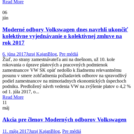
Read More
06
jún
Moderné odbory Volkswagen dnes navrhli ukončiť
kolektívne vyjednávanie o kolektívnej zmluve na
rok 2017
6. júna 2017
Juraj Kajan
Blog
,
Pre médiá
Žiaľ, zo strany zamestnávateľa ani na dnešnom, už 10. kole
rokovania o úprave platových a pracovných podmienok
zamestnancov VW SK opäť nedošlo k žiadnemu relevantnému
posunu v smere zohľadnenia požiadaviek odborov na spravodlivý
podiel zamestnancov na mimoriadnych ekonomických úspechoch
podniku. Predložený návrh vedenia VW na zvýšenie platov o 4,2 %
od 1. júla 2017, o...
Read More
11
máj
Akcia pre členov Moderných odborov Volkswagen
11. mája 2017
Juraj Kajan
Blog
,
Pre médiá