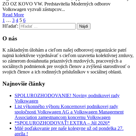
ZO OZ KOVO VW. Predstavitelia Moderných odborov
Volkswagen vyzvali zástupcov...
Read More
1
…
3
4
5
6
Hľadať:
O nás
K základným úlohám a cieľom našej odborovej organizácie patrí
najmä kolektívne vyjednávať s cieľom uzavretia kolektívnej zmluvy,
so zámerom dosiahnutia priaznivých mzdových, pracovných a
sociálnych podmienok pre svojich členov a zvýšená starostlivosť o
svojich členov a ich rodinných príslušníkov v sociálnej oblasti.
Najnovšie články
SPOLUROZHODOVANIE! Noviny podnikovej rady
Volkswagen
List výkonného výboru Koncernovej podnikovej rady
spoločnosti Volkswagen AG a Volkswagen Management
Association zamestnancom koncernu Volkswagen
*SPOLUROZHODOVAŤ! EXTRA – Júl 2026*
Milé poďakovanie pre naše kolegyne už od pondelka 27.
apríla !