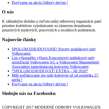
Pozývame na akciu Odbory deťom !
O nás
K základným úlohám a cieľom našej odborovej organizácie patrí
prioritne kolektívne vyjednávanie so zámerom dosiahnutia
priaznivých mzdových, pracovných a sociálnych podmienok.
Najnovšie články
SPOLUROZHODOVANIE! Noviny podnikovej rady
Volkswagen
List výkonného výboru Koncernovej podnikovej rady
spoločnosti Volkswagen AG a Volkswagen Management
Association zamestnancom koncernu Volkswagen
*SPOLUROZHODOVAŤ! EXTRA – Júl 2026*
Milé poďakovanie pre naše kolegyne už od pondelka 27.
apríla !
Pozývame na akciu Odbory deťom !
Sledujte nás na Facebooku
COPYRIGHT 2017 MODERNÉ ODBORY VOLKSWAGEN.