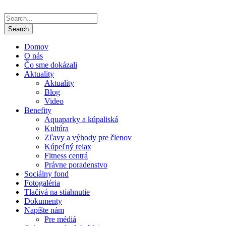
Domov
O nás
Čo sme dokázali
Aktuality
Aktuality
Blog
Video
Benefity
Aquaparky a kúpaliská
Kultúra
Zľavy a výhody pre členov
Kúpeľný relax
Fitness centrá
Právne poradenstvo
Sociálny fond
Fotogaléria
Tlačivá na stiahnutie
Dokumenty
Napíšte nám
Pre médiá