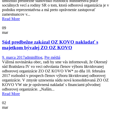
umožnilo predbežné stanovisko rozhodcu Ministerstva práce
sociálnych vecí a rodiny SR o tom, ktorá odborová organizácia je v
podniku reprezentatívna a má preto oprávnenie zastupovať
zamestnancov v...
Read More
09
mar
Súd predbežne zakázal OZ KOVO nakladať s
majetkom bývalej ZO OZ KOVO
9. marca 2017
admin
Blog
,
Pre médiá
Vážená novinárska obec, radi by sme vás informovali, že Okresný
súd Bratislava IV vo veci odvolania členov výboru likvidovanej
odborovej organizácie ZO OZ KOVO VW* zo dňa 10. februára
2017 rozhodol v prospech členov výboru likvidovanej odborovej
organizácie. V zmysle uznesenia súdu nová konsolidovaná ZO OZ
KOVO VW nie je oprávnená nakladať s financiami pôvodnej
odborovej organizácie. „Naším...
Read More
02
mar